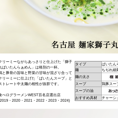
クリーミーながらあっさりと仕上げた「獅子
タイプ
ぱいたん
丸ぱいたんらぁめん」は格別の一杯。
麺
ちぢれ細
鶏と豚骨の旨味と野菜の甘味が混ざり合って
麺の太さ
クリーミーに仕上げた「ぱいたんスープ」と
ストレート中太麺の相性が抜群です。
スープ
鶏豚スー
スープの油
食べログラーメンWEST百名店選出店
おすすめ具材
チャーシ
(2019・2020・2021・2022・2023・2024)