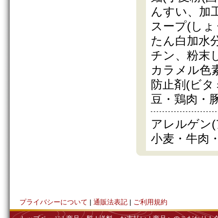
んすい、加工
スープ(しょ
たん白加水
チン、粉末し
カラメル色
防止剤(ビタ
豆・鶏肉・豚
アレルゲン
小麦・牛肉
プライバシーについて
|
通販法表記
|
ご利用規約