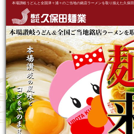
本場讃岐うどんと全国津々浦々のご当地の銘店ラーメンを取り揃えた久保田