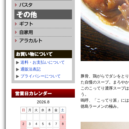
送料・お支払いについて
通販法表記
プライバシーについて
豚骨、鶏がらでダシをとり
た自慢のスープ。まろやか
このこってり濃厚スープは
う。
嗚呼、「こってり派」には
2026.8
徳島ラーメンの極み。
日
月
火
水
木
金
土
1
2
3
4
5
6
7
8